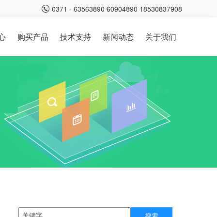
0371 - 63563890 60904890 18530837908
心
购买产品
技术支持
新闻动态
关于我们
P软件
云应用服务
移动应用
演示视频
业务课堂
RP
云账套服务
信管飞微信端
常见问题
动态IP解析服务
信管飞APP
资料下载
微信消息服务
仓库扫码APP
帮助中心
云支付服务
订货管家APP
云打印服务
云对账服务
云订单服务